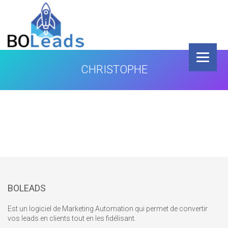
A
l
l
e
r
BOLEADS
a
u
CHRISTOPHE
c
o
n
t
e
n
u
BOLEADS
Est un logiciel de Marketing Automation qui permet de convertir
vos leads en clients tout en les fidélisant.